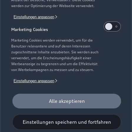
Gebrauchtwagensuche
Support
werden zur Optimierung der Webseite verwendet.
Saisonale Angebote
Plug-in-Hybride
Gebrauchtwagen
Einstellungen anpassen
Audi Services
Über Audi
Kundenservice
Finanzierung
Marketing Cookies
Garantie
Händlersuche
Aktionen & Angebote
Unternehmen
Marketing Cookies werden verwendet, um für die
Audi digital services
Benutzer relevantere und auf deren Interessen
Audi Code
Geschäftskunden
Karriere
zugeschnittene Inhalte anzubieten. Sie werden auch
myAudi
verwendet, um die Erscheinungshäufigkeit einer
Häufige Fragen (FAQ)
Investor Relations
Werbeanzeige zu begrenzen und um die Effektivität
© 2026 AUDI AG. Alle Rechte vorbehalten
von Werbekampagnen zu messen und zu steuern.
Audi Online Beratung
Presse & Media Center
Impressum
Rechtliches
Hinweisgebersystem
Einstellungen anpassen
Online-Terminvereinbarung
Datenschutz
Datenschutzinformation
Cookie-Einstellungen
Servicekontakt
Cookie-Richtlinie
Barrierefreiheit
Audi erleben
Alle akzeptieren
Digital Services Act
EU Data Act
Bordbuch & Bedienungsanleitungen
Newsletter
Verträge kündigen
Einstellungen speichern und fortfahren