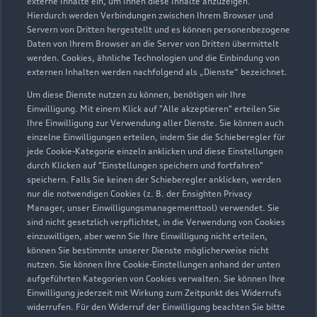
externe Inhalte ein, um Ihnen diese Inhalte anzuzeigen.
Hierdurch werden Verbindungen zwischen Ihrem Browser und
Servern von Dritten hergestellt und es können personenbezogene
Daten von Ihrem Browser an die Server von Dritten übermittelt
werden. Cookies, ähnliche Technologien und die Einbindung von
externen Inhalten werden nachfolgend als „Dienste“ bezeichnet.
Um diese Dienste nutzen zu können, benötigen wir Ihre
Einwilligung. Mit einem Klick auf "Alle akzeptieren" erteilen Sie
Ihre Einwilligung zur Verwendung aller Dienste. Sie können auch
einzelne Einwilligungen erteilen, indem Sie die Schieberegler für
jede Cookie-Kategorie einzeln anklicken und diese Einstellungen
durch Klicken auf "Einstellungen speichern und fortfahren"
speichern. Falls Sie keinen der Schieberegler anklicken, werden
nur die notwendigen Cookies (z. B. der Ensighten Privacy
Zur Inspektion
Manager, unser Einwilligungsmanagementtool) verwendet. Sie
sind nicht gesetzlich verpflichtet, in die Verwendung von Cookies
einzuwilligen, aber wenn Sie Ihre Einwilligung nicht erteilen,
können Sie bestimmte unserer Dienste möglicherweise nicht
nutzen. Sie können Ihre Cookie-Einstellungen anhand der unten
aufgeführten Kategorien von Cookies verwalten. Sie können Ihre
Einwilligung jederzeit mit Wirkung zum Zeitpunkt des Widerrufs
widerrufen. Für den Widerruf der Einwilligung beachten Sie bitte