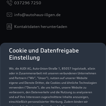
037296 7250
info@autohaus-illgen.de
Kontaktdaten herunterladen
Öffnungszeiten
Cookie und Datenfreigabe
Einstellung
Verkauf
Wir, die AUDI AG, Auto-Union-Straße 1, 85057 Ingolstadt, allein
Geschlossen
,
öffnet am
Montag 09:00
oder in Zusammenarbeit mit unseren verbundenen Unternehmen
und Partnern ("Wir", "Unser"), nutzen auf unserer Website
eigene und Dienste Dritter, die Cookies und ähnliche Technologien
Service
verwenden ("Dienste"), die uns helfen, unsere Website zu
Geschlossen
,
öffnet am
Montag 07:00
verbessern, den Datenverkehr und die Nutzung zu analysieren
und auf Ihre Interessen zugeschnittene Inhalte anzuzeigen,
einschließlich personalisierter Werbung. Zudem binden wir