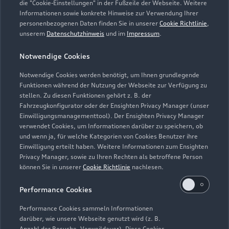
die "Cookie-Einstellungen" in der Fußzeile der Webseite. Weitere
Informationen sowie konkrete Hinweise zur Verwendung Ihrer
personenbezogenen Daten finden Sie in unserer
Cookie Richtlinie
,
unserem
Datenschutzhinweis
und im
Impressum
.
Notwendige Cookies
Notwendige Cookies werden benötigt, um Ihnen grundlegende
Zur Reparatur
Funktionen während der Nutzung der Webseite zur Verfügung zu
stellen. Zu diesen Funktionen gehört z. B. der
Fahrzeugkonfigurator oder der Ensighten Privacy Manager (unser
Einwilligungsmanagementtool). Der Ensighten Privacy Manager
Zurück nach oben
verwendet Cookies, um Informationen darüber zu speichern, ob
und wenn ja, für welche Kategorien von Cookies Benutzer ihre
Einwilligung erteilt haben. Weitere Informationen zum Ensighten
Modelle
Privacy Manager, sowie zu Ihren Rechten als betroffene Person
können Sie in unserer
Cookie Richtlinie
nachlesen.
Kaufen & leasen
Alle Modelle
Performance Cookies
Modelle vergleichen
Service & Zubehör
Performance Cookies sammeln Informationen
Neuwagensuche
darüber, wie unsere Webseite genutzt wird (z. B.
Elektromodelle
Anzahl der Besuche, Verweildauer). Diese Cookies