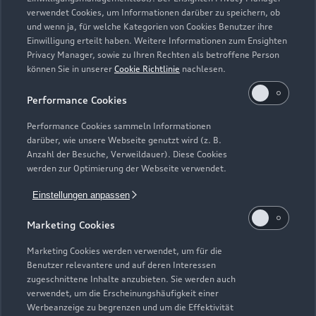
Zurück nach oben
verwendet Cookies, um Informationen darüber zu speichern, ob
und wenn ja, für welche Kategorien von Cookies Benutzer ihre
Einwilligung erteilt haben. Weitere Informationen zum Ensighten
Modelle
Privacy Manager, sowie zu Ihren Rechten als betroffene Person
können Sie in unserer
Cookie Richtlinie
nachlesen.
Kaufen & leasen
Alle Modelle
Performance Cookies
Modelle vergleichen
Service & Zubehör
Performance Cookies sammeln Informationen
Neuwagensuche
darüber, wie unsere Webseite genutzt wird (z. B.
Elektromodelle
Anzahl der Besuche, Verweildauer). Diese Cookies
Gebrauchtwagensuche
Support
werden zur Optimierung der Webseite verwendet.
Saisonale Angebote
Plug-in-Hybride
Gebrauchtwagen
Einstellungen anpassen
Audi Services
Über Audi
Kundenservice
Finanzierung
Marketing Cookies
Garantie
Händlersuche
Aktionen & Angebote
Unternehmen
Marketing Cookies werden verwendet, um für die
Audi digital services
Benutzer relevantere und auf deren Interessen
Audi Code
Geschäftskunden
Karriere
zugeschnittene Inhalte anzubieten. Sie werden auch
myAudi
verwendet, um die Erscheinungshäufigkeit einer
Häufige Fragen (FAQ)
Investor Relations
Werbeanzeige zu begrenzen und um die Effektivität