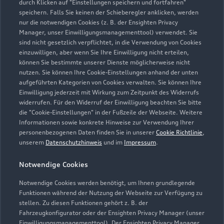
durch Klicken auf "Einstellungen speichern und fortfahren"
speichern. Falls Sie keinen der Schieberegler anklicken, werden
info@autohaus-illgen.de
nur die notwendigen Cookies (z. B. der Ensighten Privacy
Manager, unser Einwilligungsmanagementtool) verwendet. Sie
sind nicht gesetzlich verpflichtet, in die Verwendung von Cookies
Kontaktdaten herunterladen
einzuwilligen, aber wenn Sie Ihre Einwilligung nicht erteilen,
können Sie bestimmte unserer Dienste möglicherweise nicht
nutzen. Sie können Ihre Cookie-Einstellungen anhand der unten
aufgeführten Kategorien von Cookies verwalten. Sie können Ihre
Öffnungszeiten
Einwilligung jederzeit mit Wirkung zum Zeitpunkt des Widerrufs
widerrufen. Für den Widerruf der Einwilligung beachten Sie bitte
die "Cookie-Einstellungen" in der Fußzeile der Webseite. Weitere
Informationen sowie konkrete Hinweise zur Verwendung Ihrer
Verkauf
personenbezogenen Daten finden Sie in unserer
Cookie Richtlinie
,
Geschlossen
,
öffnet am
Freitag 09:00
unserem
Datenschutzhinweis
und im
Impressum
.
Notwendige Cookies
Service
Geschlossen
,
öffnet am
Freitag 07:00
Notwendige Cookies werden benötigt, um Ihnen grundlegende
Funktionen während der Nutzung der Webseite zur Verfügung zu
stellen. Zu diesen Funktionen gehört z. B. der
Fahrzeugkonfigurator oder der Ensighten Privacy Manager (unser
Einwilligungsmanagementtool). Der Ensighten Privacy Manager