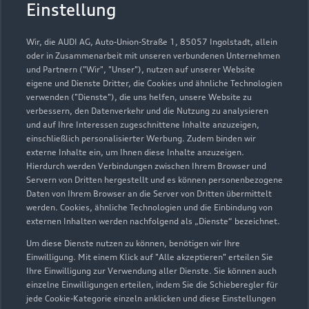
Autohaus Illgen GmbH
Einstellung
Servicepartner
e-tron
Wir, die AUDI AG, Auto-Union-Straße 1, 85057 Ingolstadt, allein
oder in Zusammenarbeit mit unseren verbundenen Unternehmen
und Partnern ("Wir", "Unser"), nutzen auf unserer Website
eigene und Dienste Dritter, die Cookies und ähnliche Technologien
verwenden ("Dienste"), die uns helfen, unsere Website zu
verbessern, den Datenverkehr und die Nutzung zu analysieren
und auf Ihre Interessen zugeschnittene Inhalte anzuzeigen,
einschließlich personalisierter Werbung. Zudem binden wir
externe Inhalte ein, um Ihnen diese Inhalte anzuzeigen.
Hierdurch werden Verbindungen zwischen Ihrem Browser und
Servern von Dritten hergestellt und es können personenbezogene
Daten von Ihrem Browser an die Server von Dritten übermittelt
werden. Cookies, ähnliche Technologien und die Einbindung von
externen Inhalten werden nachfolgend als „Dienste“ bezeichnet.
Um diese Dienste nutzen zu können, benötigen wir Ihre
Zwönitzer Straße 10 b
Einwilligung. Mit einem Klick auf "Alle akzeptieren" erteilen Sie
09366 Stollberg
Ihre Einwilligung zur Verwendung aller Dienste. Sie können auch
einzelne Einwilligungen erteilen, indem Sie die Schieberegler für
jede Cookie-Kategorie einzeln anklicken und diese Einstellungen
037296 7250